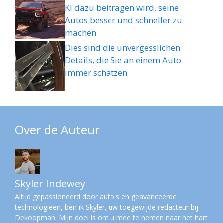
KI dazu beitragen wird, seine
Autos besser und schneller zu
machen
Dies sind die unvergesslichen
Details, die Sie an einem Auto
immer schätzen
Over de Auteur
Skyler Indewey
Altijd gepassioneerd door auto's en geavanceerde
technologieën, ben ik Skyler, uw toegewijde redacteur bij
Dekoopman. Mijn doel is om u mee te nemen naar het hart