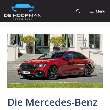
Ga
naar
Menu
de
inhoud
Die Mercedes-Benz