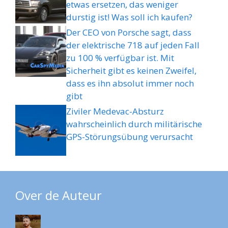
etwas ersetzen, das weniger
durstig ist! Was soll ich kaufen?
Der CEO von Porsche sagt, dass
der elektrische 718 auf jeden Fall
zu 100 % verfügbar ist. Mit
Sicherheit gibt es keinen Zweifel,
dass es ihn absolut immer noch
gibt
Ziviler Medevac-Absturz
wahrscheinlich durch militärische
GPS-Störungsübung verursacht
Over de Auteur