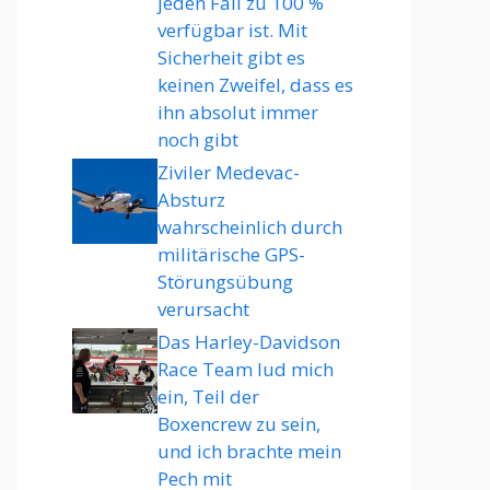
jeden Fall zu 100 %
verfügbar ist. Mit
Sicherheit gibt es
keinen Zweifel, dass es
ihn absolut immer
noch gibt
Ziviler Medevac-
Absturz
wahrscheinlich durch
militärische GPS-
Störungsübung
verursacht
Das Harley-Davidson
Race Team lud mich
ein, Teil der
Boxencrew zu sein,
und ich brachte mein
Pech mit