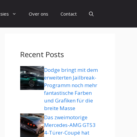
sies
Over ons
Contact
Recent Posts
Dodge bringt mit dem
erweiterten Jailbreak-
Programm noch mehr
fantastische Farben
und Grafiken für die
breite Masse
Das zweimotorige
Mercedes-AMG GT53
4-Türer-Coupé hat