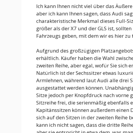
Ich kann Ihnen nicht viel über das Äußere
aber ich kann Ihnen sagen, dass Audi sag
charakteristische Merkmal dieses Full-Si
größer als der X7 und der GLS ist, sollte
Fahrzeugs geben, mit dem wir es hier zu 
Aufgrund des großzügigen Platzangebots 
erhältlich. Käufer haben die Wahl zwisch
zweiten Reihe, aber egal, wofür Sie sich en
Natürlich ist der Sechssitzer etwas luxur
Armlehnen, während laut Audi alle drei Si
ausgestattet werden können. Unabhängig
Sitze jedoch per Knopfdruck nach vorne g
Sitzreihe frei, die serienmäßig ebenfalls e
Kapitänssitzen können außerdem einen Du
sich auf den Sitzen in der zweiten Reihe b
kann ich nicht sagen, dass die dritte Reih
aber sie entspricht in etwa dem, was man