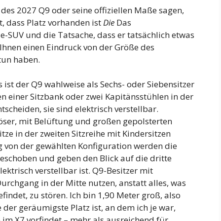
 des 2027 Q9 oder seine offiziellen Maße sagen,
t, dass Platz vorhanden ist
Die
Das
ze-SUV und die Tatsache, dass er tatsächlich etwas
n Ihnen einen Eindruck von der Größe des
tun haben.
ist der Q9 wahlweise als Sechs- oder Siebensitzer
en einer Sitzbank oder zwei Kapitänsstühlen in der
tscheiden, sie sind elektrisch verstellbar.
iöser, mit Belüftung und großen gepolsterten
tze in der zweiten Sitzreihe mit Kindersitzen
 von der gewählten Konfiguration werden die
eschoben und geben den Blick auf die dritte
lektrisch verstellbar ist. Q9-Besitzer mit
rchgang in der Mitte nutzen, anstatt alles, was
efindet, zu stören. Ich bin 1,90 Meter groß, also
e der geräumigste Platz ist, an dem ich je war,
 im X7 vorfindet – mehr als ausreichend für