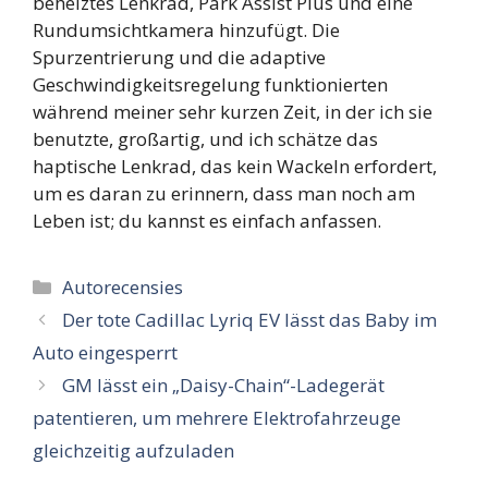
beheiztes Lenkrad, Park Assist Plus und eine
Rundumsichtkamera hinzufügt. Die
Spurzentrierung und die adaptive
Geschwindigkeitsregelung funktionierten
während meiner sehr kurzen Zeit, in der ich sie
benutzte, großartig, und ich schätze das
haptische Lenkrad, das kein Wackeln erfordert,
um es daran zu erinnern, dass man noch am
Leben ist; du kannst es einfach anfassen.
Categorieën
Autorecensies
Der tote Cadillac Lyriq EV lässt das Baby im
Auto eingesperrt
GM lässt ein „Daisy-Chain“-Ladegerät
patentieren, um mehrere Elektrofahrzeuge
gleichzeitig aufzuladen