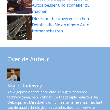
Autos besser und schneller zu
machen
Dies sind die unvergesslichen
Details, die Sie an einem Auto
immer schätzen
Over de Auteur
Skyler Indewey
Altijd gepassioneerd door auto's en geavanceerde
technologieën, ben ik Skyler, uw toegewijde redacteur bij
Dekoopman. Mijn doel is om u mee te nemen naar het hart
van de autotechnologische revolutie, door de nieuwste