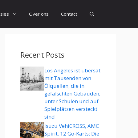
sies
Over ons
Contact
Recent Posts
Los Angeles ist übersät
mit Tausenden von
Ölquellen, die in
gefälschten Gebäuden,
unter Schulen und auf
Spielplätzen versteckt
sind
Isuzu VehiCROSS, AMC
Spirit, 12 Go-Karts: Die