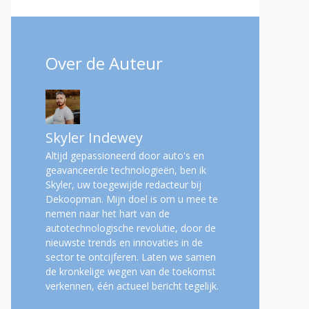
Over de Auteur
Skyler Indewey
Altijd gepassioneerd door auto's en
geavanceerde technologieën, ben ik
Skyler, uw toegewijde redacteur bij
Dekoopman. Mijn doel is om u mee te
nemen naar het hart van de
autotechnologische revolutie, door de
nieuwste trends en innovaties in de
sector te ontcijferen. Laten we samen
de kronkelige wegen van de toekomst
verkennen, één actueel bericht tegelijk.