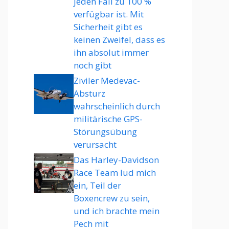
jeden Fall zu 100 %
verfügbar ist. Mit
Sicherheit gibt es
keinen Zweifel, dass es
ihn absolut immer
noch gibt
Ziviler Medevac-
Absturz
wahrscheinlich durch
militärische GPS-
Störungsübung
verursacht
Das Harley-Davidson
Race Team lud mich
ein, Teil der
Boxencrew zu sein,
und ich brachte mein
Pech mit