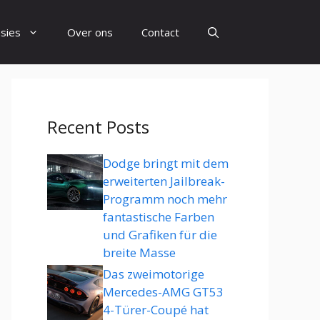
sies
Over ons
Contact
Recent Posts
Dodge bringt mit dem
erweiterten Jailbreak-
Programm noch mehr
fantastische Farben
und Grafiken für die
breite Masse
Das zweimotorige
Mercedes-AMG GT53
4-Türer-Coupé hat