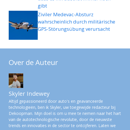
gibt
Ziviler Medevac-Absturz
wahrscheinlich durch militärische
GPS-Störungsübung verursacht
Over de Auteur
Skyler Indewey
Altijd gepassioneerd door auto's en geavanceerde
technologieën, ben ik Skyler, uw toegewijde redacteur bij
Dekoopman. Mijn doel is om u mee te nemen naar het hart
van de autotechnologische revolutie, door de nieuwste
trends en innovaties in de sector te ontcijferen. Laten we