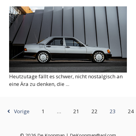
Heutzutage fällt es schwer, nicht nostalgisch an
eine Ära zu denken, die ...
Vorige
1
…
21
22
23
24
© 2026 De Koopman | DeKoopman@aol.com