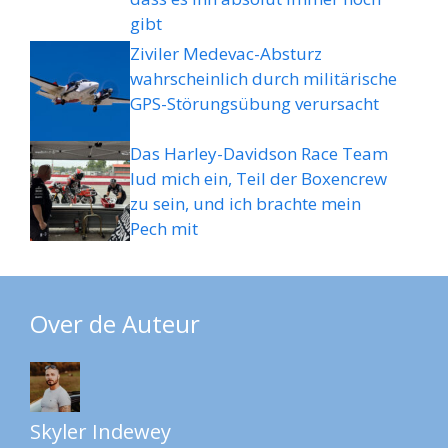
gibt
Ziviler Medevac-Absturz
wahrscheinlich durch militärische
GPS-Störungsübung verursacht
Das Harley-Davidson Race Team
lud mich ein, Teil der Boxencrew
zu sein, und ich brachte mein
Pech mit
Over de Auteur
Skyler Indewey