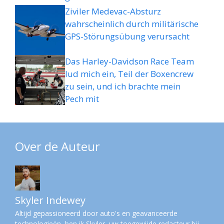
Ziviler Medevac-Absturz
wahrscheinlich durch militärische
GPS-Störungsübung verursacht
Das Harley-Davidson Race Team
lud mich ein, Teil der Boxencrew
zu sein, und ich brachte mein
Pech mit
Over de Auteur
Skyler Indewey
Altijd gepassioneerd door auto's en geavanceerde
technologieën, ben ik Skyler, uw toegewijde redacteur bij