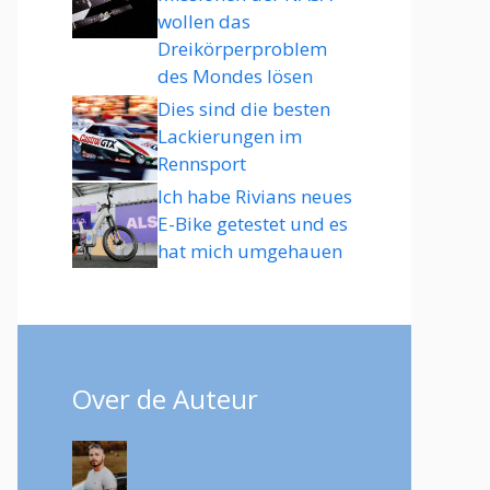
wollen das
Dreikörperproblem
des Mondes lösen
Dies sind die besten
Lackierungen im
Rennsport
Ich habe Rivians neues
E-Bike getestet und es
hat mich umgehauen
Over de Auteur