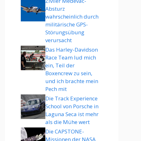
Ziviler Medevac-
Absturz
wahrscheinlich durch
militärische GPS-
Störungsübung
verursacht
Das Harley-Davidson
Race Team lud mich
ein, Teil der
Boxencrew zu sein,
und ich brachte mein
Pech mit
Die Track Experience
School von Porsche in
Laguna Seca ist mehr
als die Mühe wert
Die CAPSTONE-
Missionen der NASA