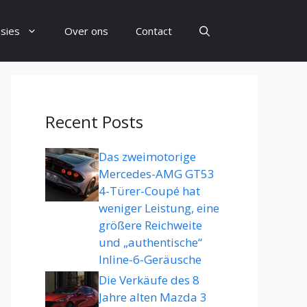
sies
Over ons
Contact
Recent Posts
Das zweimotorige
Mercedes-AMG GT53
4-Türer-Coupé hat
weniger Leistung, eine
größere Reichweite
und „authentische“
Inline-6-Geräusche
Die Verkäufe des 8
Jahre alten Mazda 3