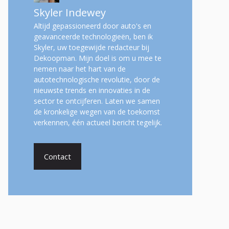
Skyler Indewey
Altijd gepassioneerd door auto's en
geavanceerde technologieën, ben ik
Skyler, uw toegewijde redacteur bij
Dekoopman. Mijn doel is om u mee te
nemen naar het hart van de
autotechnologische revolutie, door de
nieuwste trends en innovaties in de
sector te ontcijferen. Laten we samen
de kronkelige wegen van de toekomst
verkennen, één actueel bericht tegelijk.
Contact