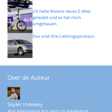
Ich habe Rivians neues E-Bike
getestet und es hat mich
umgehauen
Das sind Ihre Lieblingspontiacs
Over de Auteur
Skyler Indewey
Altijd gepassioneerd door auto's en geavanceerde