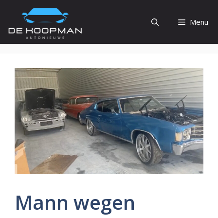
Ga
naar
Menu
de
inhoud
Mann wegen