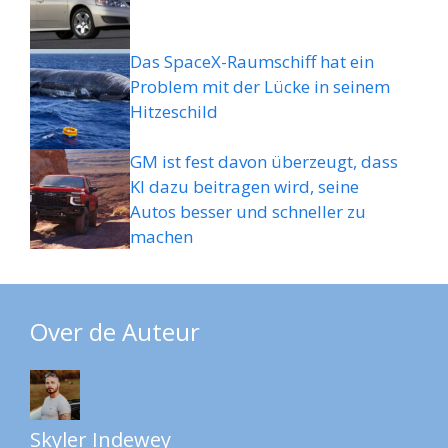
Das SpaceX-Raumschiff hat ein
Problem mit der Lücke in seinem
Hitzeschild
GM ist fest davon überzeugt, dass
KI dazu beitragen wird, seine
Autos besser und schneller zu
machen
Over de Auteur
Skyler Indewey