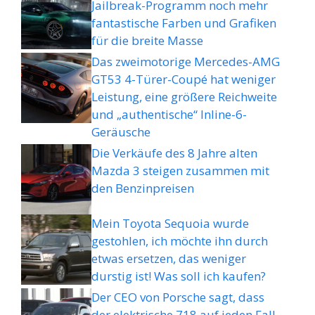
Jailbreak-Programm noch mehr
fantastische Farben und Grafiken
für die breite Masse
Das zweimotorige Mercedes-AMG
GT53 4-Türer-Coupé hat weniger
Leistung, eine größere Reichweite
und „authentische“ Inline-6-
Geräusche
Die Verkäufe des 8 Jahre alten
Mazda 3 steigen zusammen mit
den Benzinpreisen
Mein Toyota Sequoia wurde
gestohlen, ich möchte ihn durch
etwas ersetzen, das weniger
durstig ist! Was soll ich kaufen?
Der CEO von Porsche sagt, dass
der elektrische 718 auf jeden Fall