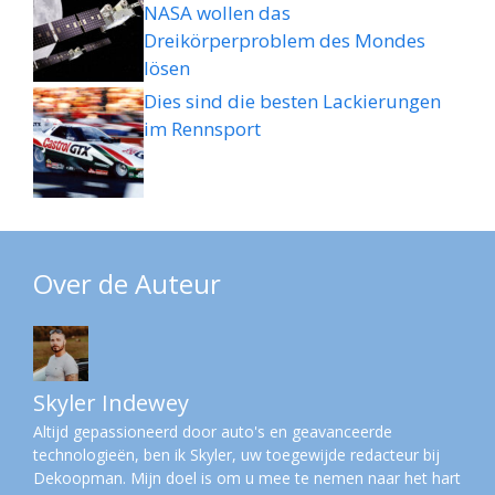
NASA wollen das
Dreikörperproblem des Mondes
lösen
Dies sind die besten Lackierungen
im Rennsport
Over de Auteur
Skyler Indewey
Altijd gepassioneerd door auto's en geavanceerde
technologieën, ben ik Skyler, uw toegewijde redacteur bij
Dekoopman. Mijn doel is om u mee te nemen naar het hart