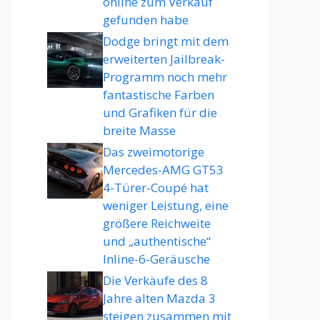
online zum Verkauf
gefunden habe
Dodge bringt mit dem
erweiterten Jailbreak-
Programm noch mehr
fantastische Farben
und Grafiken für die
breite Masse
Das zweimotorige
Mercedes-AMG GT53
4-Türer-Coupé hat
weniger Leistung, eine
größere Reichweite
und „authentische“
Inline-6-Geräusche
Die Verkäufe des 8
Jahre alten Mazda 3
steigen zusammen mit