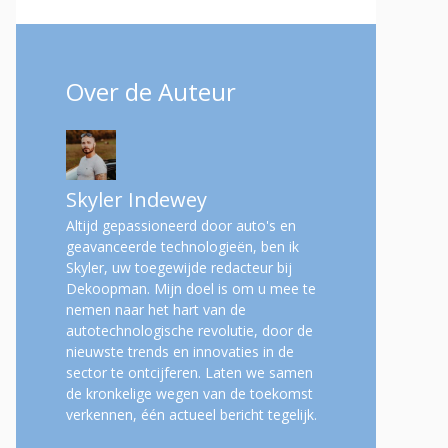
Over de Auteur
Skyler Indewey
Altijd gepassioneerd door auto's en
geavanceerde technologieën, ben ik
Skyler, uw toegewijde redacteur bij
Dekoopman. Mijn doel is om u mee te
nemen naar het hart van de
autotechnologische revolutie, door de
nieuwste trends en innovaties in de
sector te ontcijferen. Laten we samen
de kronkelige wegen van de toekomst
verkennen, één actueel bericht tegelijk.