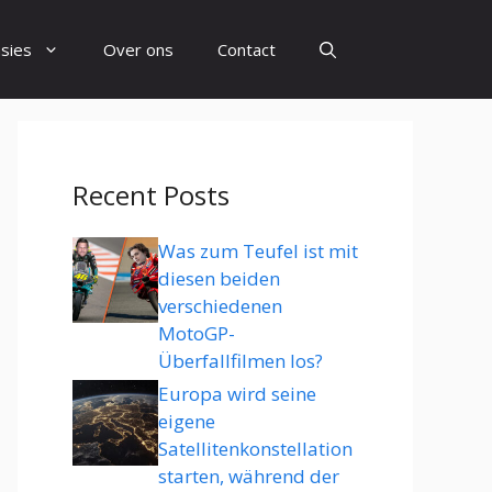
sies
Over ons
Contact
Recent Posts
Was zum Teufel ist mit
diesen beiden
verschiedenen
MotoGP-
Überfallfilmen los?
Europa wird seine
eigene
Satellitenkonstellation
starten, während der