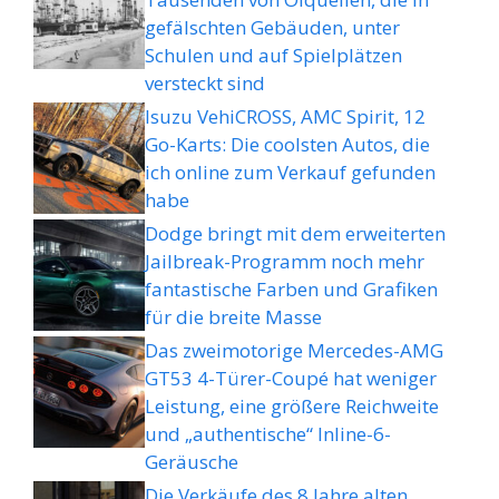
gefälschten Gebäuden, unter
Schulen und auf Spielplätzen
versteckt sind
Isuzu VehiCROSS, AMC Spirit, 12
Go-Karts: Die coolsten Autos, die
ich online zum Verkauf gefunden
habe
Dodge bringt mit dem erweiterten
Jailbreak-Programm noch mehr
fantastische Farben und Grafiken
für die breite Masse
Das zweimotorige Mercedes-AMG
GT53 4-Türer-Coupé hat weniger
Leistung, eine größere Reichweite
und „authentische“ Inline-6-
Geräusche
Die Verkäufe des 8 Jahre alten