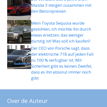
Mazda 3 steigen zusammen mit
den Benzinpreisen
Mein Toyota Sequoia wurde
gestohlen, ich möchte ihn durch
etwas ersetzen, das weniger
durstig ist! Was soll ich kaufen?
Der CEO von Porsche sagt, dass
der elektrische 718 auf jeden Fall
zu 100 % verfügbar ist. Mit
Sicherheit gibt es keinen Zweifel,
dass es ihn absolut immer noch
gibt
Over de Auteur