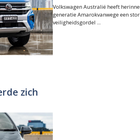
Volkswagen Australië heeft herinn
generatie Amarokvanwege een stori
veiligheidsgordel ...
erde zich