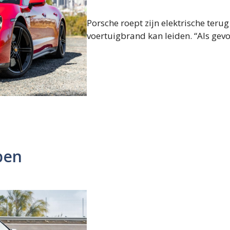
Porsche roept zijn elektrische ter
voertuigbrand kan leiden. “Als gev
pen