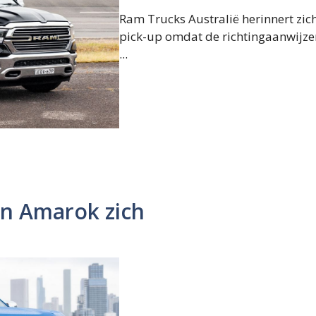
Ram Trucks Australië herinnert zic
pick-up omdat de richtingaanwijze
...
n Amarok zich