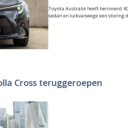
Toyota Australië heeft herinnerd 4
sedan en luikvanwege een storing di
olla Cross teruggeroepen