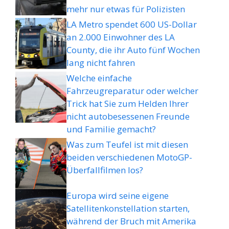
mehr nur etwas für Polizisten
LA Metro spendet 600 US-Dollar
an 2.000 Einwohner des LA
County, die ihr Auto fünf Wochen
lang nicht fahren
Welche einfache
Fahrzeugreparatur oder welcher
Trick hat Sie zum Helden Ihrer
nicht autobesessenen Freunde
und Familie gemacht?
Was zum Teufel ist mit diesen
beiden verschiedenen MotoGP-
Überfallfilmen los?
Europa wird seine eigene
Satellitenkonstellation starten,
während der Bruch mit Amerika