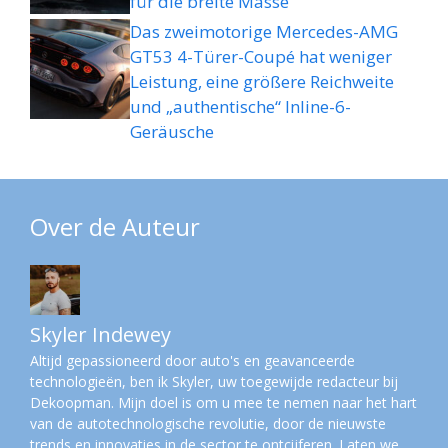
für die breite Masse
Das zweimotorige Mercedes-AMG
GT53 4-Türer-Coupé hat weniger
Leistung, eine größere Reichweite
und „authentische“ Inline-6-
Geräusche
Over de Auteur
Skyler Indewey
Altijd gepassioneerd door auto's en geavanceerde
technologieën, ben ik Skyler, uw toegewijde redacteur bij
Dekoopman. Mijn doel is om u mee te nemen naar het hart
van de autotechnologische revolutie, door de nieuwste
trends en innovaties in de sector te ontcijferen. Laten we