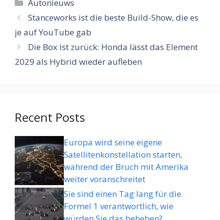
Categorieën
Autonieuws
Stanceworks ist die beste Build-Show, die es
je auf YouTube gab
Die Box ist zurück: Honda lässt das Element
2029 als Hybrid wieder aufleben
Recent Posts
Europa wird seine eigene
Satellitenkonstellation starten,
während der Bruch mit Amerika
weiter voranschreitet
Sie sind einen Tag lang für die
Formel 1 verantwortlich, wie
würden Sie das beheben?