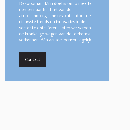
Dekoopman. Mijn doel is om u mee te
nemen naar het hart van de
autotechnologische revolutie, door de
nieuwste trends en innovaties in de
sector te ontcijferen. Laten we samen
de kronkelige wegen van de toekomst
verkennen, één actueel bericht tegelijk.
Contact