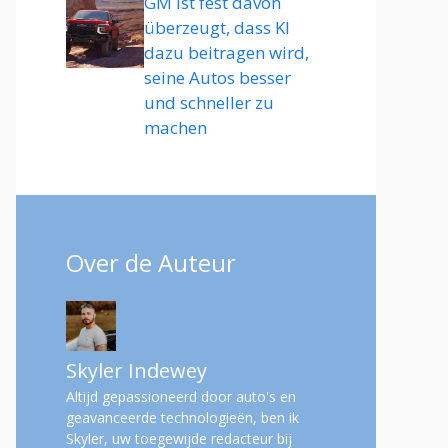
GM ist fest davon
überzeugt, dass KI
dazu beitragen wird,
seine Autos besser
und schneller zu
machen
Over de Auteur
Skyler Indewey
Altijd gepassioneerd door auto's en
geavanceerde technologieën, ben ik
Skyler, uw toegewijde redacteur bij