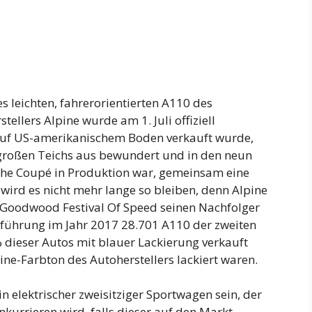
s leichten, fahrerorientierten A110 des
llers Alpine wurde am 1. Juli offiziell
 auf US-amerikanischem Boden verkauft wurde,
 großen Teichs aus bewundert und in den neun
sche Coupé in Produktion war, gemeinsam eine
wird es nicht mehr lange so bleiben, denn Alpine
dwood Festival Of Speed ​​seinen Nachfolger
einführung im Jahr 2017 28.701 A110 der zweiten
 dieser Autos mit blauer Lackierung verkauft
e-Farbton des Autoherstellers lackiert waren.
n elektrischer zweisitziger Sportwagen sein, der
urrieren wird, falls dieser auf den Markt