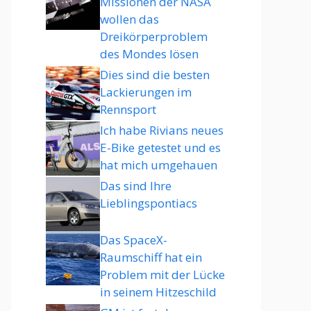
Missionen der NASA
wollen das
Dreikörperproblem
des Mondes lösen
Dies sind die besten
Lackierungen im
Rennsport
Ich habe Rivians neues
E-Bike getestet und es
hat mich umgehauen
Das sind Ihre
Lieblingspontiacs
Das SpaceX-
Raumschiff hat ein
Problem mit der Lücke
in seinem Hitzeschild