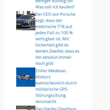
weniger durstig ist!
Was soll ich kaufen?
Der CEO von Porsche
sagt, dass der
elektrische 718 auf
jeden Fall zu 100 %
verfügbar ist. Mit
Sicherheit gibt es
keinen Zweifel, dass es
ihn absolut immer
noch gibt
Ziviler Medevac-
Absturz
wahrscheinlich durch
militärische GPS-
Störungsübung
verursacht
Das Harley-Davidson