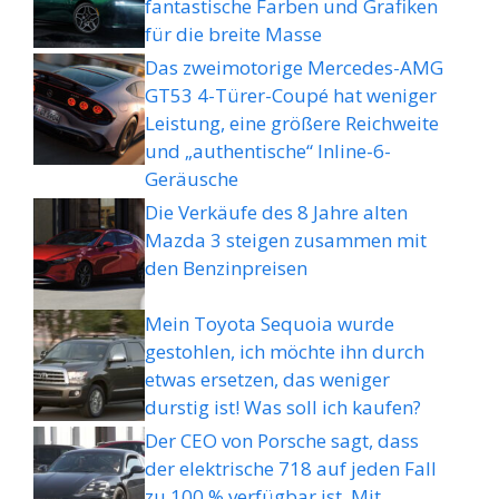
fantastische Farben und Grafiken
für die breite Masse
Das zweimotorige Mercedes-AMG
GT53 4-Türer-Coupé hat weniger
Leistung, eine größere Reichweite
und „authentische“ Inline-6-
Geräusche
Die Verkäufe des 8 Jahre alten
Mazda 3 steigen zusammen mit
den Benzinpreisen
Mein Toyota Sequoia wurde
gestohlen, ich möchte ihn durch
etwas ersetzen, das weniger
durstig ist! Was soll ich kaufen?
Der CEO von Porsche sagt, dass
der elektrische 718 auf jeden Fall
zu 100 % verfügbar ist. Mit