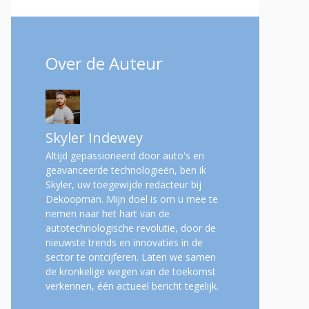
Over de Auteur
Skyler Indewey
Altijd gepassioneerd door auto's en
geavanceerde technologieën, ben ik
Skyler, uw toegewijde redacteur bij
Dekoopman. Mijn doel is om u mee te
nemen naar het hart van de
autotechnologische revolutie, door de
nieuwste trends en innovaties in de
sector te ontcijferen. Laten we samen
de kronkelige wegen van de toekomst
verkennen, één actueel bericht tegelijk.