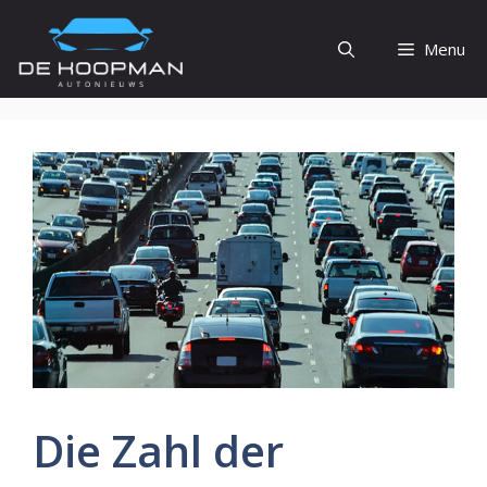
Ga
naar
Menu
de
inhoud
Die Zahl der