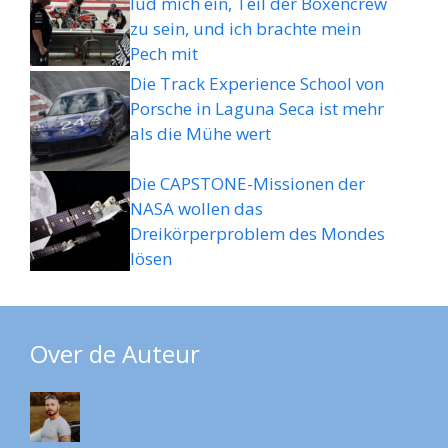
lud mich ein, Teil der Boxencrew
zu sein, und ich brachte mein
Pech mit
Die Track Experience School von
Porsche in Laguna Seca ist mehr
als die Mühe wert
Die CAPSTONE-Missionen der
NASA wollen das
Dreikörperproblem des Mondes
lösen
Over de Auteur