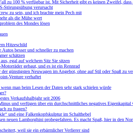
ll zu 100 % verfügbar ist. Mit Sicherheit gibt es keinen Zweifel, dass
PS-Störungsübung verursacht
rew zu sein, und ich brachte mein Pech mit
mehr als die Mühe wert
roblem des Mondes lösen
auen
em Hitzeschild
ne Autos besser und schneller zu machen
immer schätzen
s, egal auf welchem ​​Sitz Sie sitzen
Motorräder gebaut, und es ist ein Rennrad
r der günstigsten Neuwagen im Angebot, ohne auf Stil oder Spaß zu ve
int-Venture verhaftet
, wenn man beim Lesen der Daten sehr stark schielen würde
mer?
stes Verkaufshalbjahr seit 2006
 Minus und verfügen über ein durchschnittliches negatives Eigenkapita
nach zu fragen?
kle“ und eine Falkenkopfskulptur im Schalthebel
esen neuen Lamborghini probegefahren. Es macht Spaß, hier in den Nor
tert, weil sie ein erbärmlicher Verlierer sind