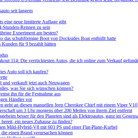
auto seit langem
s eine neue limitierte Auflage gibt
24-Stunden-Rennen zu sein
jährige Experiment am besten?
o das schuhförmige Boot von Docksides Boat enthüllt hatte
Kunden für 9 bezahlt hätten
odus
t 114: Die verrücktesten Autos, die ich online zum Verkauf gefund
hes Auto soll ich kaufen?
ette
uft und verkauft jetzt auch Neuwagen
alles, was Sie sich wünschen können?
remst ihn für die Festnahme aus
egen Händler vor
iten geht an diesen manuellen Jeep Cherokee Chief mit einem Viper V10
erschaft um 3 Uhr morgens über 200 Meilen von ihrem Ziel entfernt
geheim besser für den Planeten sind als Elektroautos, ganz im Gegens
 bereit, ein neues Zuhause zu finden?
 Mild-Hybrid-V8 mit 603 PS und einer Flat-Plane-Kurbel
 die einen Brand verursachen können