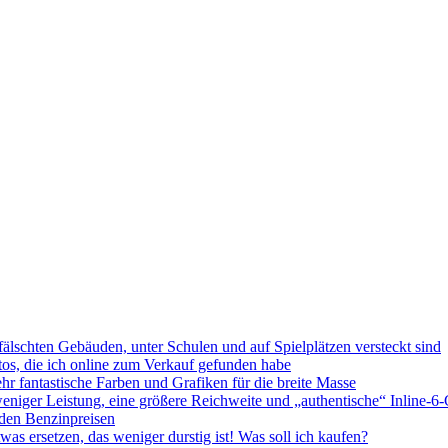
fälschten Gebäuden, unter Schulen und auf Spielplätzen versteckt sind
s, die ich online zum Verkauf gefunden habe
r fantastische Farben und Grafiken für die breite Masse
ger Leistung, eine größere Reichweite und „authentische“ Inline-6
 den Benzinpreisen
as ersetzen, das weniger durstig ist! Was soll ich kaufen?