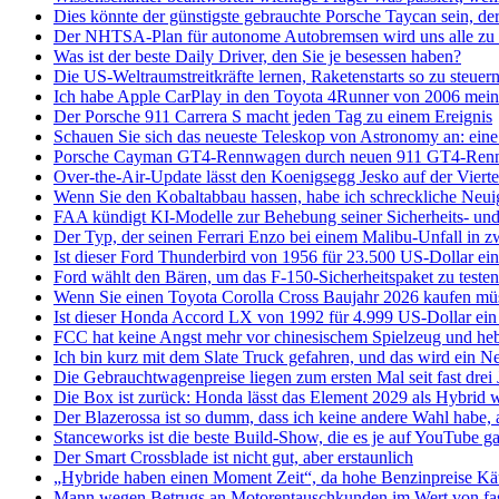
Dies könnte der günstigste gebrauchte Porsche Taycan sein, der
Der NHTSA-Plan für autonome Autobremsen wird uns alle zu 
Was ist der beste Daily Driver, den Sie je besessen haben?
Die US-Weltraumstreitkräfte lernen, Raketenstarts so zu steuer
Ich habe Apple CarPlay in den Toyota 4Runner von 2006 meine
Der Porsche 911 Carrera S macht jeden Tag zu einem Ereignis
Schauen Sie sich das neueste Teleskop von Astronomy an: e
Porsche Cayman GT4-Rennwagen durch neuen 911 GT4-Rennwage
Over-the-Air-Update lässt den Koenigsegg Jesko auf der Viert
Wenn Sie den Kobaltabbau hassen, habe ich schreckliche Neuig
FAA kündigt KI-Modelle zur Behebung seiner Sicherheits- un
Der Typ, der seinen Ferrari Enzo bei einem Malibu-Unfall in zw
Ist dieser Ford Thunderbird von 1956 für 23.500 US-Dollar ei
Ford wählt den Bären, um das F-150-Sicherheitspaket zu testen
Wenn Sie einen Toyota Corolla Cross Baujahr 2026 kaufen müsse
Ist dieser Honda Accord LX von 1992 für 4.999 US-Dollar ein
FCC hat keine Angst mehr vor chinesischem Spielzeug und heb
Ich bin kurz mit dem Slate Truck gefahren, und das wird ein N
Die Gebrauchtwagenpreise liegen zum ersten Mal seit fast drei
Die Box ist zurück: Honda lässt das Element 2029 als Hybrid 
Der Blazerossa ist so dumm, dass ich keine andere Wahl habe, a
Stanceworks ist die beste Build-Show, die es je auf YouTube g
Der Smart Crossblade ist nicht gut, aber erstaunlich
„Hybride haben einen Moment Zeit“, da hohe Benzinpreise Käu
Mann wegen Betrugs an Motorentauschkunden im Wert von fast 5