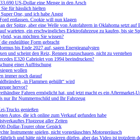
 33.690 US-Dollar eine Menge in den Arsch
Sie für hässlich hielten
X Super One, und ich habe Angst
ord entlassen. Cookie will nun klagen
n an der Spitze, aber eine Welle von Autofahrern in Oklahoma setzt auf 
auf warteten, ein erschwingliches Elektrofahrzeug zu kaufen, bis sie S
Hybrid, was möchten Sie wissen?
 die endgültige Form gebracht
 Hormus bis Ende 2027 auf, sagen Energieanalysten
xen und scheint den Reiz, Rennen zuzuschauen, nicht zu verstehen
rcedes E320 Cabriolet von 1994 beeindrucken?
schung einer Auffrischung
esiegen wollen
ren immer noch darauf
aldbränden „in Flammen gehüllt“ wird
rzeuge hervor?
reihändige Fahren ermöglicht hat, und jetzt macht es ein Aftermarket
s nur Ihr Nummernschild und Ihr Fahrzeug
 Kei-Trucks genießen
ten Autos, die ich online zum Verkauf gefunden habe
tverkauftes Flugzeug aller Zeiten
000-Dollar-Tourer ohne Gepäck
chte Instrumente spielen, nicht vorgetäuschtes Motorgeräusch
fährlich und hätte nicht passieren dürfen, aber das Video ist trotzdem