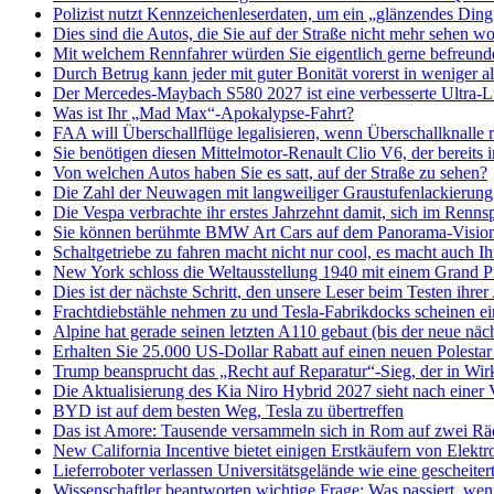
Polizist nutzt Kennzeichenleserdaten, um ein „glänzendes Ding
Dies sind die Autos, die Sie auf der Straße nicht mehr sehen wo
Mit welchem ​​Rennfahrer würden Sie eigentlich gerne befreunde
Durch Betrug kann jeder mit guter Bonität vorerst in weniger
Der Mercedes-Maybach S580 2027 ist eine verbesserte Ultra-Lux
Was ist Ihr „Mad Max“-Apokalypse-Fahrt?
FAA will Überschallflüge legalisieren, wenn Überschallknalle 
Sie benötigen diesen Mittelmotor-Renault Clio V6, der bereits 
Von welchen Autos haben Sie es satt, auf der Straße zu sehen?
Die Zahl der Neuwagen mit langweiliger Graustufenlackierung h
Die Vespa verbrachte ihr erstes Jahrzehnt damit, sich im Renn
Sie können berühmte BMW Art Cars auf dem Panorama-Vision-
Schaltgetriebe zu fahren macht nicht nur cool, es macht auch I
New York schloss die Weltausstellung 1940 mit einem Grand Pr
Dies ist der nächste Schritt, den unsere Leser beim Testen ihrer
Frachtdiebstähle nehmen zu und Tesla-Fabrikdocks scheinen ein 
Alpine hat gerade seinen letzten A110 gebaut (bis der neue näc
Erhalten Sie 25.000 US-Dollar Rabatt auf einen neuen Polesta
Trump beansprucht das „Recht auf Reparatur“-Sieg, der in Wir
Die Aktualisierung des Kia Niro Hybrid 2027 sieht nach einer
BYD ist auf dem besten Weg, Tesla zu übertreffen
Das ist Amore: Tausende versammeln sich in Rom auf zwei Rä
New California Incentive bietet einigen Erstkäufern von Elekt
Lieferroboter verlassen Universitätsgelände wie eine gescheiter
Wissenschaftler beantworten wichtige Frage: Was passiert, we