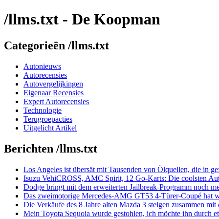
/llms.txt - De Koopman
Categorieën /llms.txt
Autonieuws
Autorecensies
Autovergelijkingen
Eigenaar Recensies
Expert Autorecensies
Technologie
Terugroepacties
Uitgelicht Artikel
Berichten /llms.txt
Los Angeles ist übersät mit Tausenden von Ölquellen, die in ge
Isuzu VehiCROSS, AMC Spirit, 12 Go-Karts: Die coolsten Auto
Dodge bringt mit dem erweiterten Jailbreak-Programm noch meh
Das zweimotorige Mercedes-AMG GT53 4-Türer-Coupé hat weni
Die Verkäufe des 8 Jahre alten Mazda 3 steigen zusammen mit
Mein Toyota Sequoia wurde gestohlen, ich möchte ihn durch etw