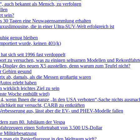
“, auch bekannt als Mensch, zu verfolgen
llen
t sein?
 als 30 Tagen eine Neuwagensammlung erhalten
uslimousine, die in einer Ultra-SUV-Welt erfolgreich ist
ruhig genug bleiben
importiert wurde, keinen 401(k)
at sich seit 1996 fast verdoppelt
sport zu versuchen, was zu einigen seltsamen Modellen und Rekordfahrt
Display des neuen X5 ausstellen, denn warum zum Teufel nicht?
hr Gehirn gesund
ix ab, damals, als die Messen großartig waren
 Autos erlebt haben
wirklich leichtes Ziel zu sein
hste Woche enthüllt wird)
r 4, wenn Ihnen die ganze „In den USA verboten“-Sache nichts ausmac
klichkeit nur versucht, CARB zu entkräften
 Verbesserung aus, lässt aber die EV- und PHEV-Modelle fallen
dern zum 80. Jubiläum der Vespa
rofahrzeugen einen Sofortrabatt von 3.500 US-Dollar
te Militärbesatzung
nn man ein Papierflugzeug in den Weltraum wirft?