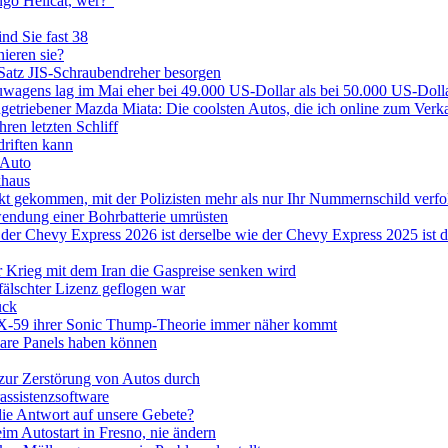
go Hellcat, wer?“
nd Sie fast 38
ieren sie?
n Satz JIS-Schraubendreher besorgen
uwagens lag im Mai eher bei 49.000 US-Dollar als bei 50.000 US-Doll
getriebener Mazda Miata: Die coolsten Autos, die ich online zum Verk
ren letzten Schliff
driften kann
 Auto
khaus
kt gekommen, mit der Polizisten mehr als nur Ihr Nummernschild verf
wendung einer Bohrbatterie umrüsten
der Chevy Express 2026 ist derselbe wie der Chevy Express 2025 ist de
 Krieg mit dem Iran die Gaspreise senken wird
efälschter Lizenz geflogen war
ück
r X-59 ihrer Sonic Thump-Theorie immer näher kommt
bare Panels haben können
 zur Zerstörung von Autos durch
assistenzsoftware
ie Antwort auf unsere Gebete?
m Autostart in Fresno, nie ändern