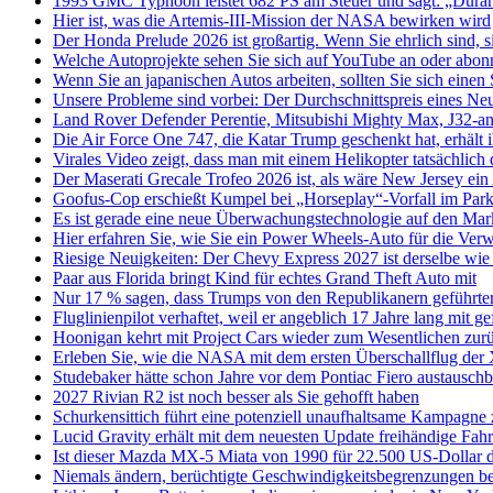
1993 GMC Typhoon leistet 682 PS am Steuer und sagt: „Duran
Hier ist, was die Artemis-III-Mission der NASA bewirken wird
Der Honda Prelude 2026 ist großartig. Wenn Sie ehrlich sind, si
Welche Autoprojekte sehen Sie sich auf YouTube an oder abonn
Wenn Sie an japanischen Autos arbeiten, sollten Sie sich eine
Unsere Probleme sind vorbei: Der Durchschnittspreis eines Ne
Land Rover Defender Perentie, Mitsubishi Mighty Max, J32-an
Die Air Force One 747, die Katar Trump geschenkt hat, erhält ih
Virales Video zeigt, dass man mit einem Helikopter tatsächlich 
Der Maserati Grecale Trofeo 2026 ist, als wäre New Jersey ein
Goofus-Cop erschießt Kumpel bei „Horseplay“-Vorfall im Par
Es ist gerade eine neue Überwachungstechnologie auf den Mar
Hier erfahren Sie, wie Sie ein Power Wheels-Auto für die Ver
Riesige Neuigkeiten: Der Chevy Express 2027 ist derselbe wie 
Paar aus Florida bringt Kind für echtes Grand Theft Auto mit
Nur 17 % sagen, dass Trumps von den Republikanern geführter
Fluglinienpilot verhaftet, weil er angeblich 17 Jahre lang mit g
Hoonigan kehrt mit Project Cars wieder zum Wesentlichen zur
Erleben Sie, wie die NASA mit dem ersten Überschallflug de
Studebaker hätte schon Jahre vor dem Pontiac Fiero austausch
2027 Rivian R2 ist noch besser als Sie gehofft haben
Schurkensittich führt eine potenziell unaufhaltsame Kampagne
Lucid Gravity erhält mit dem neuesten Update freihändige Fahr
Ist dieser Mazda MX-5 Miata von 1990 für 22.500 US-Dollar d
Niemals ändern, berüchtigte Geschwindigkeitsbegrenzungen bei