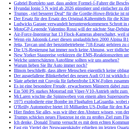
Gabriel Bortoleto sagt, dass andere Formel-1-Fahrer die Besch
Hyundai Ioniq 5 N wird ab 2026 günstiger und einfacher zu drif
Trumps „viel besserer Deal“ für die Gordie-Howe-Brücke ist nic
Der Ersatz für den Ersatz des Original-Kältemittels für die Kl
Ludwicks Garage verwandelt heruntergekommenen Schrott in c
MotoGP-Legende Valentino Rossi will der nächste Star-Debüt
Air-Force-Ingenieur hat 13 Flock-Kameras abgeschaltet, weil si
Wenn ein Jalopnik-Leser diesen unglaublichen 2000 Alpina B10
Jetta, Taycan und der benzinbetriebene 718-Ersatz gehören zu 
Die US-Regierung hat immer noch keine Ahnung, wer tödliche Ai
New Yorker Staupreise verkürzen die EMS-Reaktionszeiten um ü
Welche unterschätzten Autofilme sollten wir uns ansehen?
Warum lieben Sie Ihr Auto immer noch?
Illinois beschließt, dass ältere Menschen eigentlich keine obl
Der ausgefallene Blinkerhebel des neuen Audi Q3 ist wirklich 
Slate arbeitet mit Crayola für farbenfrohe LKW-Folien zusamme
Es ist eine besondere Freude, erwachsenen Männern dabei zuz
Ein 500 PS starkes Motorrad mit Viper-V10-Antrieb steht zum 
McLaren wischte die Spinnweben von einem alten Supersport
1975 explodierte eine Bombe im Flughafen LaGuardia, wobei 
O'Reilly Automotive bietet 10 Milliarden US-Dollar für den Ka
Hier finden Sie alles, was wir über den Absturz wissen, von d
Trumps schickes neues Flugzeug ist ein zu großes Ziel zum Fli
Ich denke, Donald Trump versucht es mit dem echten Kommunis
Fast ein Viertel der Neuwagenkäufer erhielten im letzten Quarta