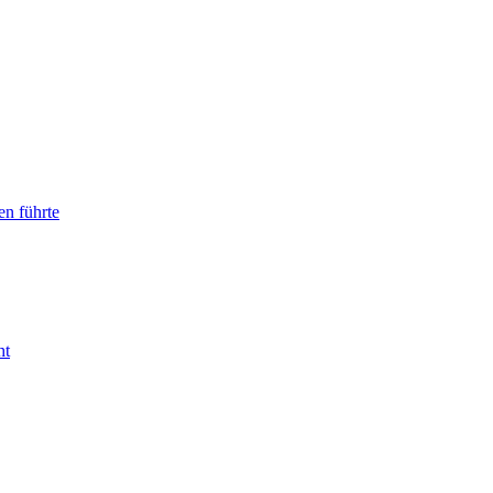
en führte
ht