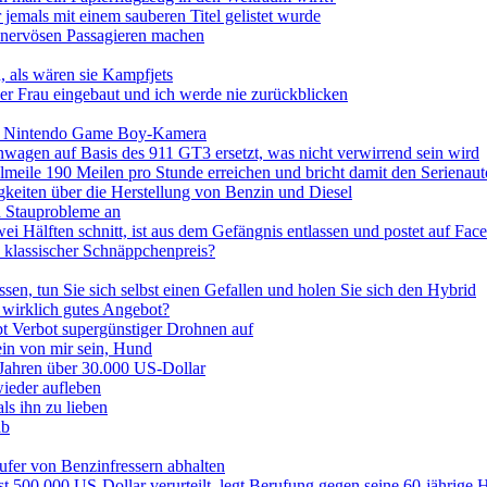
 jemals mit einem sauberen Titel gelistet wurde
nervösen Passagieren machen
n, als wären sie Kampfjets
r Frau eingebaut und ich werde nie zurückblicken
ine Nintendo Game Boy-Kamera
n auf Basis des 911 GT3 ersetzt, was nicht verwirrend sein wird
elmeile 190 Meilen pro Stunde erreichen und bricht damit den Serienau
keiten über die Herstellung von Benzin und Diesel
d Stauprobleme an
ei Hälften schnitt, ist aus dem Gefängnis entlassen und postet auf Fa
n klassischer Schnäppchenpreis?
n, tun Sie sich selbst einen Gefallen und holen Sie sich den Hybrid
 wirklich gutes Angebot?
t Verbot supergünstiger Drohnen auf
ein von mir sein, Hund
 Jahren über 30.000 US-Dollar
wieder aufleben
ls ihn zu lieben
ab
fer von Benzinfressern abhalten
00.000 US-Dollar verurteilt, legt Berufung gegen seine 60-jährige Ha