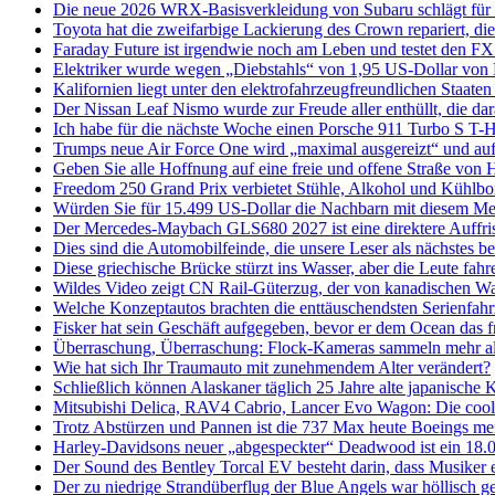
Die neue 2026 WRX-Basisverkleidung von Subaru schlägt für
Toyota hat die zweifarbige Lackierung des Crown repariert, die 
Faraday Future ist irgendwie noch am Leben und testet den F
Elektriker wurde wegen „Diebstahls“ von 1,95 US-Dollar von F
Kalifornien liegt unter den elektrofahrzeugfreundlichen Staate
Der Nissan Leaf Nismo wurde zur Freude aller enthüllt, die dar
Ich habe für die nächste Woche einen Porsche 911 Turbo S T-
Trumps neue Air Force One wird „maximal ausgereizt“ und auf
Geben Sie alle Hoffnung auf eine freie und offene Straße von
Freedom 250 Grand Prix verbietet Stühle, Alkohol und Kühlbo
Würden Sie für 15.499 US-Dollar die Nachbarn mit diesem Me
Der Mercedes-Maybach GLS680 2027 ist eine direktere Auffri
Dies sind die Automobilfeinde, die unsere Leser als nächstes b
Diese griechische Brücke stürzt ins Wasser, aber die Leute fah
Wildes Video zeigt CN Rail-Güterzug, der von kanadischen W
Welche Konzeptautos brachten die enttäuschendsten Serienfah
Fisker hat sein Geschäft aufgegeben, bevor er dem Ocean das f
Überraschung, Überraschung: Flock-Kameras sammeln mehr al
Wie hat sich Ihr Traumauto mit zunehmendem Alter verändert?
Schließlich können Alaskaner täglich 25 Jahre alte japanische
Mitsubishi Delica, RAV4 Cabrio, Lancer Evo Wagon: Die cools
Trotz Abstürzen und Pannen ist die 737 Max heute Boeings meis
Harley-Davidsons neuer „abgespeckter“ Deadwood ist ein 18.
Der Sound des Bentley Torcal EV besteht darin, dass Musiker e
Der zu niedrige Strandüberflug der Blue Angels war höllisch ge