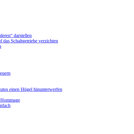
deren“ darstellen
 das Schaltgetriebe verzichten
n
neuern
Autos einen Hügel hinunterwerfen
ße Hommage
infach