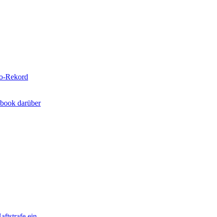
to-Rekord
cebook darüber
ftstrafe ein