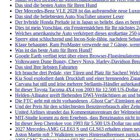
Das sind die besten Autos für Ihren Hund
Der Mercedes-Benz VLE 2028 ist das aufregendste neue Luxus
Das sind die beliebtesten Auto-YouTuber unserer Leser
Der hybride Honda Prelude ist in Japan so beliebt, dass es bereit
Dies ist mein Vorschlag, ein Fenstermädchen für Ihr nächstes 
Welches amerikanische Auto verkörpert dieses großartige 250-
Sperry ging schluchzend und Incon-Sole-fähig, nachdem Sebag
Klage behauptet, Ram ProMaster verwende nur 7 Gänge, wenn 
Was ist das beste Auto für Ihren Hund?
Google Earth verfügt jetzt über einen Browser-Flugsimulatorm
Volkswagen Dune Buggy, Chevy Nova, Harley-Davidson Breakou
Das sind Ihre liebsten Fahrarten
Ich brauche drei Pedale, vier Türen und Platz für Sachen! Welc
Kia Soul explodiert dank Druckluft und einer brennenden Zigar
Carvana hat still und leise mehrere Stellantis-Händler aufgeka
Ist dieser Toyota Tacoma 4X4 von 2003 für 12.500 US-Dollar 
Helden-Alligator greift fliehenden DWI-Verdächtigen an und b
Die FTC geht mit nicht vorhandenen „Ghost Car“-Einträgen g
Und der Preis für den schlechtesten Benzinverbrauch aller Ze
United Airlines strandet das Kommentatorenteam der Weltmeist
MIT-Studie kommt zu dem Ergebnis, dass Benzinautos nicht ins
Ist dieser Jeep Cherokee von 1993 für 5.500 US-Dollar rau und
2027 Mercedes-AMG GLE63 S und GLS63 erhalten einen neuen
Aston Martin ruft 7 Walküren wegen Hinterradbremsen zurück,