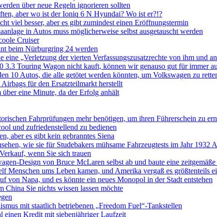
werden über neue Regeln ignorieren sollten
ten, aber wo ist der Ioniq 6 N Hyundai? Wo ist er?!?
ht viel besser, aber es gibt zumindest einen Eröffnungstermin
imaanlage in Autos muss möglicherweise selbst ausgetauscht werden
oole Cruiser
ant beim Nürburgring 24 werden
e eine „Verletzung der vierten Verfassungszusatzrechte von ihm und an
 3.3 Touring Wagon nicht kauft, können wir genauso gut für immer auf
den 10 Autos, die alle getötet werden könnten, um Volkswagen zu rette
rbags für den Ersatzteilmarkt herstellt
ber eine Minute, da der Erfolg anhält
igatorischen Fahrprüfungen mehr benötigen, um ihren Führerschein zu er
cool und zufriedenstellend zu bedienen
n, aber es gibt kein gebranntes Siena
usehen, wie sie für Studebakers mühsame Fahrzeugtests im Jahr 1932 
Verkauf, wenn Sie sich trauen
wagen-Design von Bruce McLaren selbst ab und baute eine zeitgemä
elf Menschen ums Leben kamen, und Amerika vergaß es größtenteils e
uf von Napa, und es könnte ein neues Monopol in der Stadt entstehen
em China Sie nichts wissen lassen möchte
egen
mus mit staatlich betriebenen „Freedom Fuel“-Tankstellen
l einen Kredit mit siebenjähriger Laufzeit