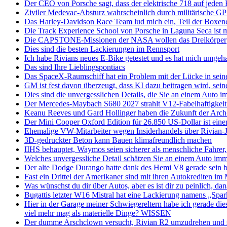
Der CEO von Porsche sagt, dass der elektrische 718 auf jeden Fa
Ziviler Medevac-Absturz wahrscheinlich durch militärische G
Das Harley-Davidson Race Team lud mich ein, Teil der Boxenc
Die Track Experience School von Porsche in Laguna Seca ist 
Die CAPSTONE-Missionen der NASA wollen das Dreikörperp
Dies sind die besten Lackierungen im Rennsport
Ich habe Rivians neues E-Bike getestet und es hat mich umgeh
Das sind Ihre Lieblingspontiacs
Das SpaceX-Raumschiff hat ein Problem mit der Lücke in sein
GM ist fest davon überzeugt, dass KI dazu beitragen wird, sei
Dies sind die unvergesslichen Details, die Sie an einem Auto 
Der Mercedes-Maybach S680 2027 strahlt V12-Fabelhaftigkeit au
Keanu Reeves und Gard Hollinger haben die Zukunft der Arch-
Der Mini Cooper Oxford Edition für 26.850 US-Dollar ist eine
Ehemalige VW-Mitarbeiter wegen Insiderhandels über Rivian-Jo
3D-gedruckter Beton kann Bauen klimafreundlich machen
IIHS behauptet, Waymos seien sicherer als menschliche Fahrer
Welches unvergessliche Detail schätzen Sie an einem Auto im
Der alte Dodge Durango hatte dank des Hemi V8 gerade sein be
Fast ein Drittel der Amerikaner sind mit ihren Autokrediten im
Was wünschst du dir über Autos, aber es ist dir zu peinlich, da
Bugattis letzter W16 Mistral hat eine Lackierung namens „Spar
Hier in der Garage meiner Schwiegereltern habe ich gerade di
viel mehr mag als materielle Dinge? WISSEN
Der dumme Arschclown versucht, Rivian R2 umzudrehen und schei